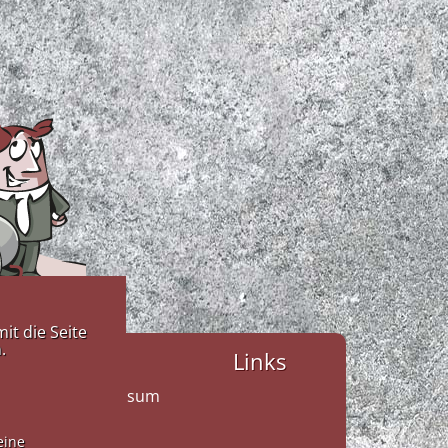
it die Seite
.
Links
ahrtsplan
Impresssum
taktformular
eine