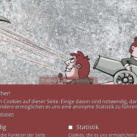
Datenschutzeinstellungen
her!
 Cookies auf dieser Seite. Einige davon sind notwendig, dam
 Andere ermöglichen es uns eine anonyme Statistik zu führen
Kontakt
ationen
Anf
Tel:
+43 (0)5223-53723
ig
Statistik
Kon
Fax: +43 (0)5223-53723-12
info@mdw.ag
 die Funktion der Seite
Cookies, die es uns ermöglichen 