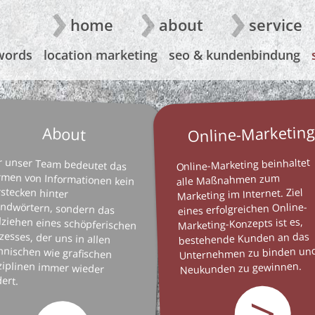
Direkt
Hauptnavigation
home
about
service
zum
Inhalt
uptnavigation
words
location marketing
seo & kundenbindung
Online-Marketin
About
r unser Team bedeutet das
rmen von Informationen kein
erstecken hinter
endwörtern, sondern das
lziehen eines schöpferischen
ozesses, der uns in allen
chnischen wie grafischen
sziplinen immer wieder
Online-Marketing beinhaltet
alle Maßnahmen zum
Marketing im Internet. Ziel
eines erfolgreichen Online-
Marketing-Konzepts ist es,
bestehende Kunden an das
Unternehmen zu binden un
Neukunden zu gewinnen.
ert.
>