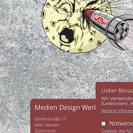
Lieber Besuc
Wir verwenden
funktioniert.
Medien Design Werkstatt
Weitere Inform
Dörferstraße 17
Notwend
6067 Absam
Österreich
Cookies, die für