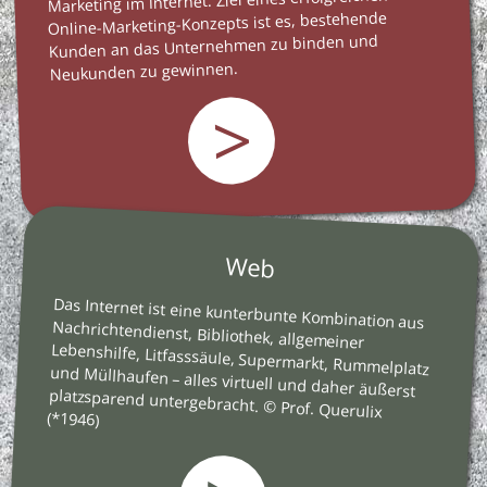
Marketing im Internet. Ziel eines erfolgreichen
Online-Marketing-Konzepts ist es, bestehende
Kunden an das Unternehmen zu binden und
Neukunden zu gewinnen.
>
Web
Das Internet ist eine kunterbunte Kombination aus
Nachrichtendienst, Bibliothek, allgemeiner
Lebenshilfe, Litfasssäule, Supermarkt, Rummelplatz
und Müllhaufen – alles virtuell und daher äußerst
platzsparend untergebracht. © Prof. Querulix
(*1946)