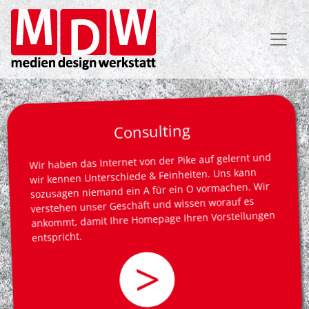
Direkt
zum
Inhalt
Consulting
Wir haben das Internet von der Pike auf gelernt und
wir kennen Unterschiede & Feinheiten. Uns kann
sozusagen niemand ein A für ein O vormachen. Wir
verstehen unser Geschäft und wissen worauf es
ankommt, damit Ihre Homepage Ihren Vorstellungen
entspricht.
>