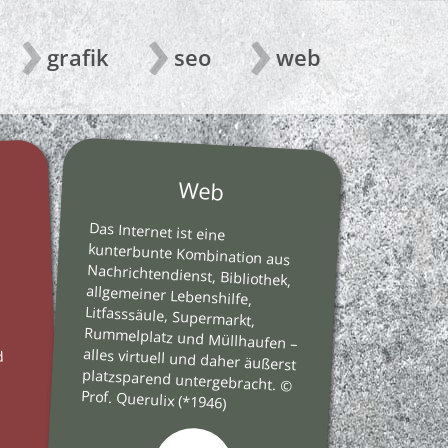
grafik
seo
web
g
Web
Das Internet ist eine
kunterbunte Kombination aus
Nachrichtendienst, Bibliothek,
allgemeiner Lebenshilfe,
Litfasssäule, Supermarkt,
Rummelplatz und Müllhaufen –
alles virtuell und daher äußerst
platzsparend untergebracht. ©
d
Prof. Querulix (*1946)