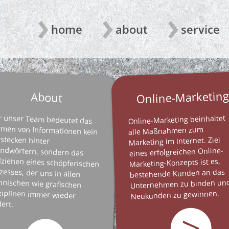
Direkt
zum
Hauptnavigation
home
about
service
Inhalt
Online-Marketin
About
r unser Team bedeutet das
rmen von Informationen kein
erstecken hinter
endwörtern, sondern das
lziehen eines schöpferischen
ozesses, der uns in allen
chnischen wie grafischen
sziplinen immer wieder
Online-Marketing beinhaltet
alle Maßnahmen zum
Marketing im Internet. Ziel
eines erfolgreichen Online-
Marketing-Konzepts ist es,
bestehende Kunden an das
Unternehmen zu binden un
Neukunden zu gewinnen.
ert.
>