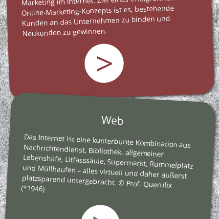
Marketing im Internet. Ziel eines erfolgreichen
Online-Marketing-Konzepts ist es, bestehende
Kunden an das Unternehmen zu binden und
Neukunden zu gewinnen.
>
Web
Das Internet ist eine kunterbunte Kombination aus
Nachrichtendienst, Bibliothek, allgemeiner
Lebenshilfe, Litfasssäule, Supermarkt, Rummelplatz
und Müllhaufen – alles virtuell und daher äußerst
platzsparend untergebracht. © Prof. Querulix
(*1946)