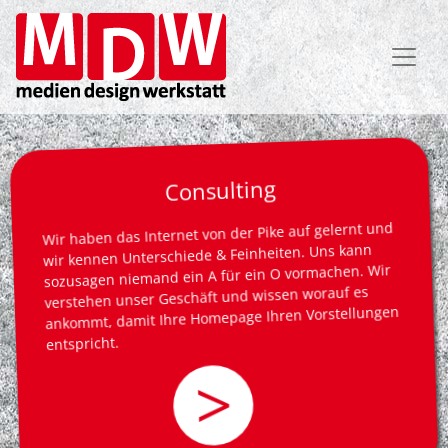
Direkt
zum
Inhalt
Consulting
Wir haben das Internet von der Pike auf gelernt und
wir kennen Unterschiede & Feinheiten. Uns kann
sozusagen niemand ein A für ein O vormachen. Wir
verstehen unser Geschäft und wissen worauf es
ankommt, damit Ihre Homepage Ihren Vorstellungen
entspricht.
>