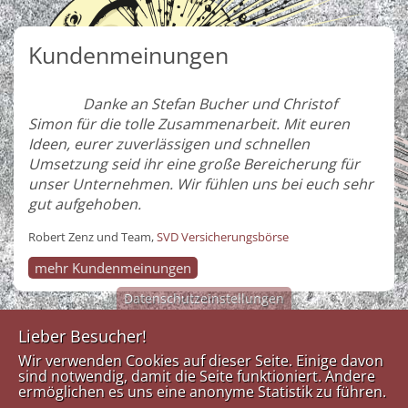
Kundenmeinungen
Danke an Stefan Bucher und Christof
Simon für die tolle Zusammenarbeit. Mit euren
Ideen, eurer zuverlässigen und schnellen
Umsetzung seid ihr eine große Bereicherung für
unser Unternehmen. Wir fühlen uns bei euch sehr
gut aufgehoben.
Robert Zenz und Team,
SVD Versicherungsbörse
mehr Kundenmeinungen
Datenschutzeinstellungen
Lieber Besucher!
Medien
Kontakt
Links
Wir verwenden Cookies auf dieser Seite. Einige davon
Design
sind notwendig, damit die Seite funktioniert. Andere
Anfahrtsplan
Tel:
+43
ermöglichen es uns eine anonyme Statistik zu führen.
Werkstatt
Impresssum
(0)5223-