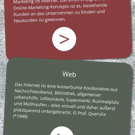
Marketing im Internet. Ziel eines erfolgreichen
Online-Marketing-Konzepts ist es, bestehende
Kunden an das Unternehmen zu binden und
Neukunden zu gewinnen.
>
Web
Das Internet ist eine kunterbunte Kombination aus
Nachrichtendienst, Bibliothek, allgemeiner
Lebenshilfe, Litfasssäule, Supermarkt, Rummelplatz
und Müllhaufen – alles virtuell und daher äußerst
platzsparend untergebracht. © Prof. Querulix
(*1946)