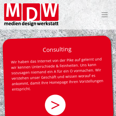
Direkt
zum
Inhalt
Consulting
Wir haben das Internet von der Pike auf gelernt und
wir kennen Unterschiede & Feinheiten. Uns kann
sozusagen niemand ein A für ein O vormachen. Wir
verstehen unser Geschäft und wissen worauf es
ankommt, damit Ihre Homepage Ihren Vorstellungen
entspricht.
>