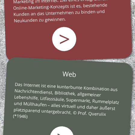
Marketing im Internet. Ziel eines erfolgreichen
Online-Marketing-Konzepts ist es, bestehende
Kunden an das Unternehmen zu binden und
Neukunden zu gewinnen.
>
Web
Das Internet ist eine kunterbunte Kombination aus
Nachrichtendienst, Bibliothek, allgemeiner
Lebenshilfe, Litfasssäule, Supermarkt, Rummelplatz
und Müllhaufen – alles virtuell und daher äußerst
platzsparend untergebracht. © Prof. Querulix
(*1946)