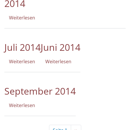
2014
Weiterlesen
über
SONDERAUSGABE
APRIL
2014
Juli 2014
Juni 2014
Weiterlesen
über
Weiterlesen
über
Juli
Juni
2014
2014
September 2014
Weiterlesen
über
September
2014
Seitennummerierung