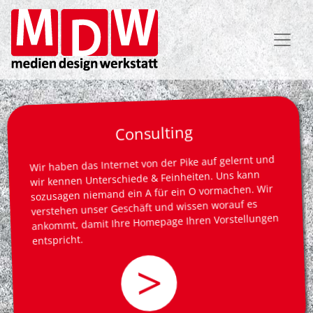
Direkt
zum
Inhalt
Consulting
Wir haben das Internet von der Pike auf gelernt und
wir kennen Unterschiede & Feinheiten. Uns kann
sozusagen niemand ein A für ein O vormachen. Wir
verstehen unser Geschäft und wissen worauf es
ankommt, damit Ihre Homepage Ihren Vorstellungen
entspricht.
>