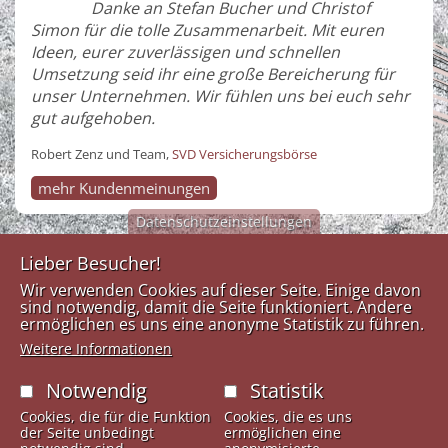
Danke an Stefan Bucher und Christof
Simon für die tolle Zusammenarbeit. Mit euren
Ideen, eurer zuverlässigen und schnellen
Umsetzung seid ihr eine große Bereicherung für
unser Unternehmen. Wir fühlen uns bei euch sehr
gut aufgehoben.
Robert Zenz und Team,
SVD Versicherungsbörse
mehr Kundenmeinungen
Datenschutzeinstellungen
Lieber Besucher!
Medien
Kontakt
Links
Wir verwenden Cookies auf dieser Seite. Einige davon
Design
sind notwendig, damit die Seite funktioniert. Andere
Anfahrtsplan
Tel:
+43
ermöglichen es uns eine anonyme Statistik zu führen.
Werkstatt
Impresssum
(0)5223-
Weitere Informationen
53723
Kontaktformular
Dörferstraße 17
Fax: +43
Notwendig
Statistik
6067 Absam
(0)5223-
Österreich
Cookies, die für die Funktion
Cookies, die es uns
53723-12
der Seite unbedingt
ermöglichen eine
info@mdw.ag