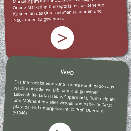
Marketing im Internet. Ziel eines erfolgreichen
Online-Marketing-Konzepts ist es, bestehende
Kunden an das Unternehmen zu binden und
Neukunden zu gewinnen.
>
Web
Das Internet ist eine kunterbunte Kombination aus
Nachrichtendienst, Bibliothek, allgemeiner
Lebenshilfe, Litfasssäule, Supermarkt, Rummelplatz
und Müllhaufen – alles virtuell und daher äußerst
platzsparend untergebracht. © Prof. Querulix
(*1946)