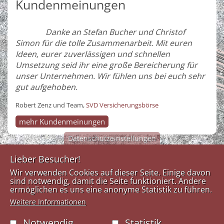
Kundenmeinungen
Danke an Stefan Bucher und Christof
Simon für die tolle Zusammenarbeit. Mit euren
Ideen, eurer zuverlässigen und schnellen
Umsetzung seid ihr eine große Bereicherung für
unser Unternehmen. Wir fühlen uns bei euch sehr
gut aufgehoben.
Robert Zenz und Team,
SVD Versicherungsbörse
mehr Kundenmeinungen
Datenschutzeinstellungen
Lieber Besucher!
Medien
Kontakt
Links
Wir verwenden Cookies auf dieser Seite. Einige davon
Design
sind notwendig, damit die Seite funktioniert. Andere
Anfahrtsplan
Tel:
+43
ermöglichen es uns eine anonyme Statistik zu führen.
Werkstatt
Impresssum
(0)5223-
Weitere Informationen
53723
Kontaktformular
Dörferstraße 17
Fax: +43
Notwendig
Statistik