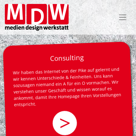
Direkt
zum
Inhalt
Consulting
Wir haben das Internet von der Pike auf gelernt und
wir kennen Unterschiede & Feinheiten. Uns kann
sozusagen niemand ein A für ein O vormachen. Wir
verstehen unser Geschäft und wissen worauf es
ankommt, damit Ihre Homepage Ihren Vorstellungen
entspricht.
>