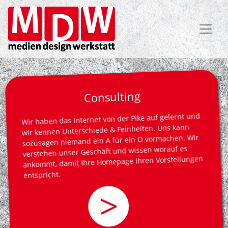
Direkt
zum
Inhalt
Consulting
Wir haben das Internet von der Pike auf gelernt und
wir kennen Unterschiede & Feinheiten. Uns kann
sozusagen niemand ein A für ein O vormachen. Wir
verstehen unser Geschäft und wissen worauf es
ankommt, damit Ihre Homepage Ihren Vorstellungen
entspricht.
>