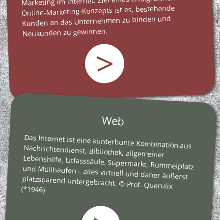
Marketing im Internet. Ziel eines erfolgreichen
Online-Marketing-Konzepts ist es, bestehende
Kunden an das Unternehmen zu binden und
Neukunden zu gewinnen.
>
Web
Das Internet ist eine kunterbunte Kombination aus
Nachrichtendienst, Bibliothek, allgemeiner
Lebenshilfe, Litfasssäule, Supermarkt, Rummelplatz
und Müllhaufen – alles virtuell und daher äußerst
platzsparend untergebracht. © Prof. Querulix
(*1946)