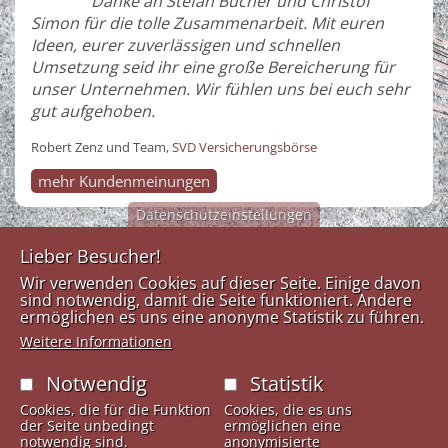
Danke an Stefan Bucher und Christof
Simon für die tolle Zusammenarbeit. Mit euren
Ideen, eurer zuverlässigen und schnellen
Umsetzung seid ihr eine große Bereicherung für
unser Unternehmen. Wir fühlen uns bei euch sehr
gut aufgehoben.
Robert Zenz und Team,
SVD Versicherungsbörse
mehr Kundenmeinungen
Datenschutzeinstellungen
Lieber Besucher!
Medien
Kontakt
Links
Wir verwenden Cookies auf dieser Seite. Einige davon
Design
sind notwendig, damit die Seite funktioniert. Andere
Anfahrtsplan
Tel:
+43
ermöglichen es uns eine anonyme Statistik zu führen.
Werkstatt
Impresssum
(0)5223-
Weitere Informationen
53723
Kontaktformular
Dörferstraße 17
Fax: +43
Notwendig
Statistik
6067 Absam
(0)5223-
Österreich
Cookies, die für die Funktion
Cookies, die es uns
53723-12
der Seite unbedingt
ermöglichen eine
info@mdw.ag
notwendig sind.
anonymisierte